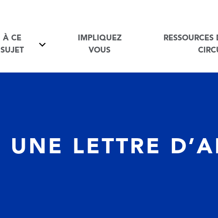
À CE
IMPLIQUEZ
RESSOURCES 
À ce sujet Toggle
SUJET
VOUS
CIRC
: UNE LETTRE D’