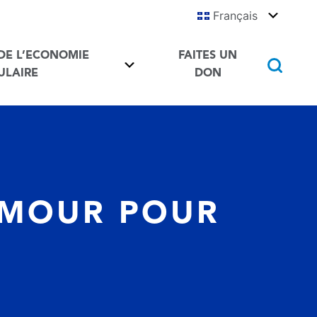
Français
Toggle
França
DE L’ECONOMIE
FAITES UN
Ressources de l’economie Circulaire Toggle
Bas
ULAIRE
DON
la
rec
AMOUR POUR